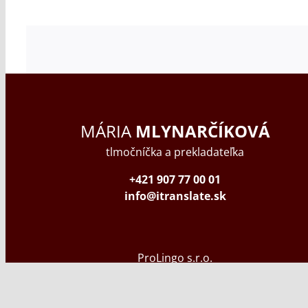
MÁRIA
MLYNARČÍKOVÁ
tlmočníčka a prekladateľka
+421 907 77 00 01
info@itranslate.sk
ProLingo s.r.o.
Kadnárova 105
831 06 Bratislava