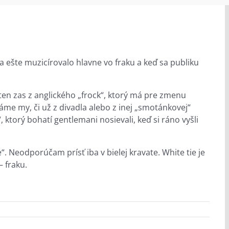
a ešte muzicírovalo hlavne vo fraku a keď sa publiku
 ten zas z anglického „frock“, ktorý má pre zmenu
náme my, či už z divadla alebo z inej „smotánkovej“
, ktorý bohatí gentlemani nosievali, keď si ráno vyšli
. Neodporúčam prísť iba v bielej kravate. White tie je
– fraku.