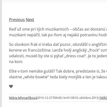
Previous
Next
Keď už sme pri tých muzikantoch – občas asi dostanú n
muzikant nepáčil, tak po ňom aj nejakú potravinu hodili 
So slovkom frak si treba dať pozor, obzvlášť v angličt
korene vo francúzštine. Lenže holý anglický „frock“ ozn
udalosti, museli by ste si pýtať „dress coat“. Je to jed
na koni.
Ešte v tom nemáte guláš? Tak dobre, predstavte si, že 
vlastne „white bowtie“ teda biely motýlik a ten je tak
Mária Mlynarčíková
2015-12-21T09:45:14+01:00
10. októbra 2013
|
SKR