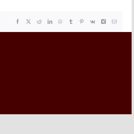
Facebook
X
Reddit
LinkedIn
WhatsApp
Tumblr
Pinterest
Vk
Xing
Email