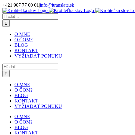
Skip
+421 907 77 00 01
|
info@itranslate.sk
to
Facebook
LinkedIn
content
Hľadať:
O MNE
O ČOM?
BLOG
KONTAKT
VYŽIADAŤ PONUKU
Hľadať:
O MNE
O ČOM?
BLOG
KONTAKT
VYŽIADAŤ PONUKU
O MNE
O ČOM?
BLOG
KONTAKT