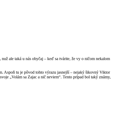
, nuž ale taká u nás obyčaj – keď sa tvárite, že vy o ničom nekalom
. Aspoň tu je pôvod tohto výrazu jasnejší – nejaký šikovný Viktor
o svoje „Volám sa Zajac a nič neviem“. Tento prípad bol taký známy,