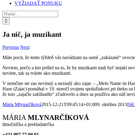
VYŽIADAŤ PONUKU
Hľadať:
Ja nič, ja muzikant
Previous
Next
Máte pocit, že tento týždeň vás navádzam na samé „zakázané“ ovocie? T
Neviem, prečo a kto prišiel na to, že by muzikanti mali byť nejakí ne
neviete, tak sa tvárite ako muzikanti.
V nemčine ste zas nevinný a neznalý ako zajac – „Mein Name ist Hase
Hase (Zajac) pomáhal v 19. storočí svojmu spolužiakovi pri úteku za 
že toto „zajačie zaklínadlo“ zľudovelo a dnes sa používa ako náš nev
Mária Mlynarčíková
2015-12-21T09:45:14+01:00
9. októbra 2013
|
SK
Facebook
X
Reddit
LinkedIn
WhatsApp
Tumblr
Pinterest
Vk
Xing
Email
MÁRIA
MLYNARČÍKOVÁ
tlmočníčka a prekladateľka
+421 907 77 00 01