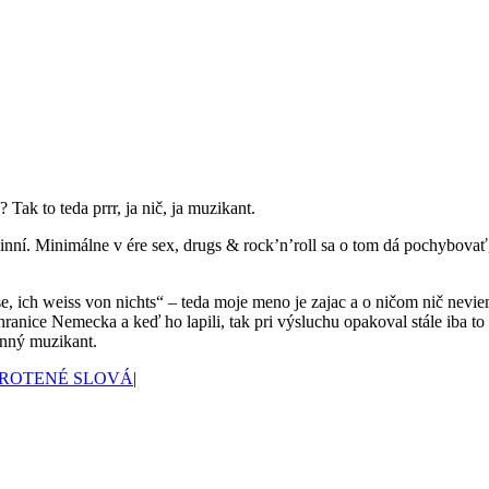
ak to teda prrr, ja nič, ja muzikant.
vinní. Minimálne v ére sex, drugs & rock’n’roll sa o tom dá pochybovať
, ich weiss von nichts“ – teda moje meno je zajac a o ničom nič neviem
hranice Nemecka a keď ho lapili, tak pri výsluchu opakoval stále iba t
inný muzikant.
ROTENÉ SLOVÁ
|