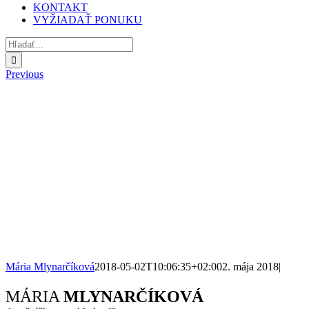
KONTAKT
VYŽIADAŤ PONUKU
Hľadať:
Previous
Mária Mlynarčíková
2018-05-02T10:06:35+02:00
2. mája 2018
|
Facebook
X
Reddit
LinkedIn
WhatsApp
Tumblr
Pinterest
Vk
Xing
Email
MÁRIA
MLYNARČÍKOVÁ