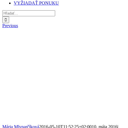
VYŽIADAŤ PONUKU
Hľadať:
Previous
Mária Mlynarčíková
2016-05-10T11:52:25+02:00
10. mája 2016
|