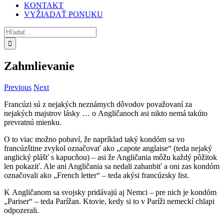
KONTAKT
VYŽIADAŤ PONUKU
Hľadať:
Zahmlievanie
Previous
Next
Francúzi sú z nejakých neznámych dôvodov považovaní za
nejakých majstrov lásky … o Angličanoch asi nikto nemá takúto
prevratnú mienku.
O to viac možno pobaví, že napríklad taký kondóm sa vo
francúzštine zvykol označovať ako „capote anglaise“ (teda nejaký
anglický plášť s kapucňou) – asi že Angličania môžu každý pôžitok
len pokaziť. Ale ani Angličania sa nedali zahanbiť a oni zas kondóm
označovali ako „French letter“ – teda akýsi francúzsky list.
K Angličanom sa svojsky pridávajú aj Nemci – pre nich je kondóm
„Pariser“ – teda Parížan. Ktovie, kedy si to v Paríži nemeckí chlapi
odpozerali.