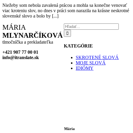
Niežeby som nebola zavalená prácou a mohla sa konečne venovať
viac kroteniu slov, no dnes v práci som narazila na krásne neskrotné
slovenské slovo a bolo by [...]
Hľadať:
MÁRIA
MLYNARČÍKOVÁ
tlmočníčka a prekladateľka
KATEGÓRIE
+421 907 77 00 01
SKROTENÉ SLOVÁ
info@itranslate.sk
MOJE SLOVÁ
IDIÓMY
Mária