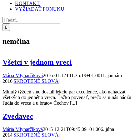
KONTAKT
VYŽIADAŤ PONUKU
Hľadať:
nemčina
Všetci v jednom vreci
Mária Mlynarčíková
2016-01-12T11:35:19+01:00
11. januára
2016
|
SKROTENÉ SLOVÁ
|
Minulý týždeň sme dostali lekciu par excellence, ako nahádzať
všetkých do jedného vreca. Ťažko povedať, prečo sa u nás hádžu
ľudia do vreca a u bratov Čechov [...]
Zvedavec
Mária Mlynarčíková
2015-12-21T09:45:09+01:00
6. júna
2014
|
SKROTENÉ SLOVÁ
|