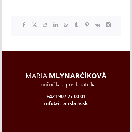
Facebook
X
Reddit
LinkedIn
WhatsApp
Tumblr
Pinterest
Vk
Xing
Email
MÁRIA
MLYNARČÍKOVÁ
tlmočníčka a prekladateľka
+421 907 77 00 01
info@itranslate.sk