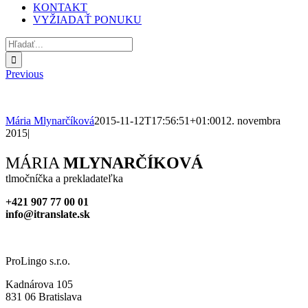
KONTAKT
VYŽIADAŤ PONUKU
Hľadať:
Previous
Mária Mlynarčíková
2015-11-12T17:56:51+01:00
12. novembra
2015
|
Facebook
X
Reddit
LinkedIn
WhatsApp
Tumblr
Pinterest
Vk
Xing
Email
MÁRIA
MLYNARČÍKOVÁ
tlmočníčka a prekladateľka
+421 907 77 00 01
info@itranslate.sk
ProLingo s.r.o.
Kadnárova 105
831 06 Bratislava