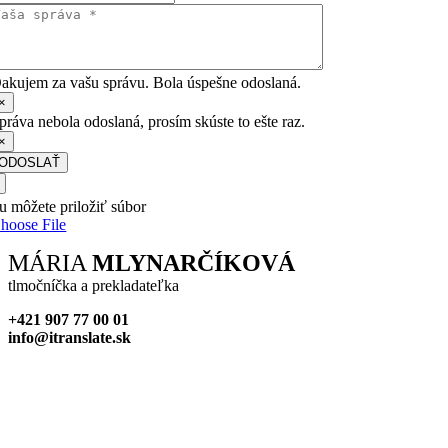
akujem za vašu správu. Bola úspešne odoslaná.
×
práva nebola odoslaná, prosím skúste to ešte raz.
×
ODOSLAŤ
u môžete priložiť súbor
hoose File
MÁRIA
MLYNARČÍKOVÁ
tlmočníčka a prekladateľka
+421 907 77 00 01
info@itranslate.sk