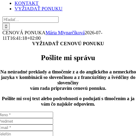
KONTAKT
VYŽIADAŤ PONUKU
Hľadať:
CENOVÁ PONUKA
Mária Mlynarčíková
2026-07-
11T16:41:18+02:00
VYŽIADAŤ CENOVÚ PONUKU
Pošlite mi správu
Na neúradné preklady a tlmočenie z a do anglického a nemeckého
jazyka v kombinácii so slovenčinou a z francúzštiny a švédčiny do
slovenčiny
vám rada pripravím cenovú ponuku.
Pošlite mi svoj text alebo podrobnosti o podujatí s tlmočením a ja
vám čo najskôr odpoviem.