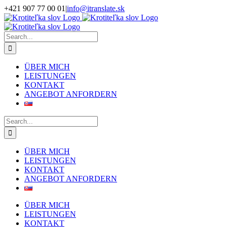
Skip
+421 907 77 00 01
|
info@itranslate.sk
to
Facebook
LinkedIn
content
Search
for:
ÜBER MICH
LEISTUNGEN
KONTAKT
ANGEBOT ANFORDERN
Search
for:
ÜBER MICH
LEISTUNGEN
KONTAKT
ANGEBOT ANFORDERN
ÜBER MICH
LEISTUNGEN
KONTAKT