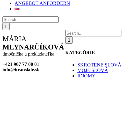
ANGEBOT ANFORDERN
Search
for:
Search
MÁRIA
for:
MLYNARČÍKOVÁ
KATEGÓRIE
tlmočníčka a prekladateľka
+421 907 77 00 01
SKROTENÉ SLOVÁ
info@itranslate.sk
MOJE SLOVÁ
IDIÓMY