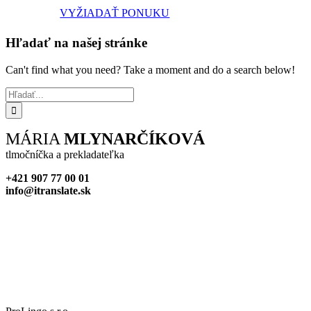
VYŽIADAŤ PONUKU
Hľadať na našej stránke
Can't find what you need? Take a moment and do a search below!
Hľadať:
MÁRIA
MLYNARČÍKOVÁ
tlmočníčka a prekladateľka
+421 907 77 00 01
info@itranslate.sk