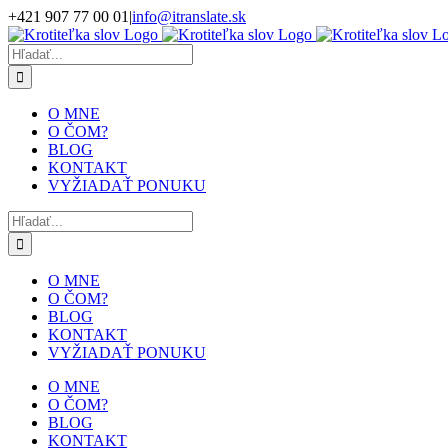
Skip
+421 907 77 00 01
|
info@itranslate.sk
to
Facebook
LinkedIn
content
Hľadať:
O MNE
O ČOM?
BLOG
KONTAKT
VYŽIADAŤ PONUKU
Hľadať:
O MNE
O ČOM?
BLOG
KONTAKT
VYŽIADAŤ PONUKU
O MNE
O ČOM?
BLOG
KONTAKT