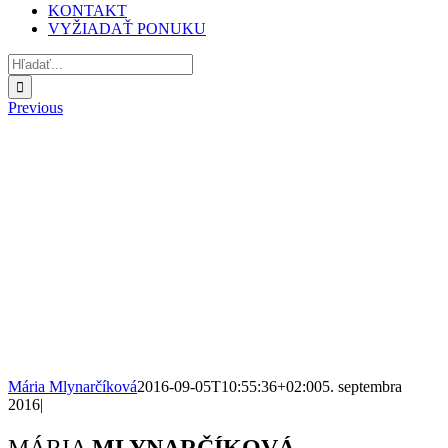
KONTAKT
VYŽIADAŤ PONUKU
Hľadať:
Previous
Mária Mlynarčíková
2016-09-05T10:55:36+02:00
5. septembra
2016
|
Facebook
X
Reddit
LinkedIn
WhatsApp
Tumblr
Pinterest
Vk
Xing
Email