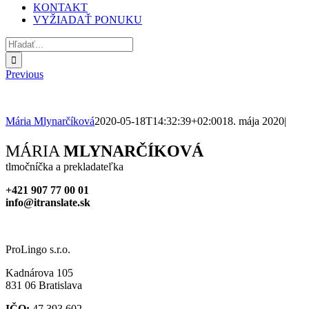
KONTAKT
VYŽIADAŤ PONUKU
Hľadať:
Previous
Mária Mlynarčíková
2020-05-18T14:32:39+02:00
18. mája 2020
|
Facebook
X
Reddit
LinkedIn
WhatsApp
Tumblr
Pinterest
Vk
Xing
Email
MÁRIA
MLYNARČÍKOVÁ
tlmočníčka a prekladateľka
+421 907 77 00 01
info@itranslate.sk
ProLingo s.r.o.
Kadnárova 105
831 06 Bratislava
IČO:
47 393 602