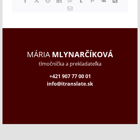
Facebook
X
Reddit
LinkedIn
WhatsApp
Tumblr
Pinterest
Vk
Xing
Email
MÁRIA
MLYNARČÍKOVÁ
tlmočníčka a prekladateľka
+421 907 77 00 01
info@itranslate.sk