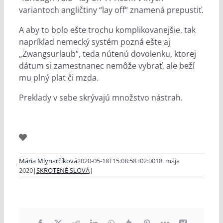
variantoch angličtiny “lay off” znamená prepustiť.
A aby to bolo ešte trochu komplikovanejšie, tak
napríklad nemecký systém pozná ešte aj
„Zwangsurlaub“, teda nútenú dovolenku, ktorej
dátum si zamestnanec nemôže vybrať, ale beží
mu plný plat či mzda.
Preklady v sebe skrývajú množstvo nástrah.
Mária Mlynarčíková
2020-05-18T15:08:58+02:00
18. mája
2020
|
SKROTENÉ SLOVÁ
|