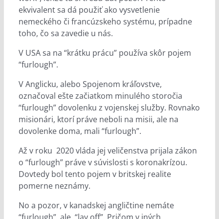
ekvivalent sa dá použiť ako vysvetlenie
nemeckého či francúzskeho systému, prípadne
toho, čo sa zavedie u nás.
V USA sa na “krátku prácu” používa skôr pojem
“furlough”.
V Anglicku, alebo Spojenom kráľovstve,
označoval ešte začiatkom minulého storočia
“furlough” dovolenku z vojenskej služby. Rovnako
misionári, ktorí práve neboli na misii, ale na
dovolenke doma, mali “furlough”.
Až v roku 2020 vláda jej veličenstva prijala zákon
o “furlough” práve v súvislosti s koronakrízou.
Dovtedy bol tento pojem v britskej realite
pomerne neznámy.
No a pozor, v kanadskej angličtine nemáte
“furlough”, ale “lay off”. Pričom v iných