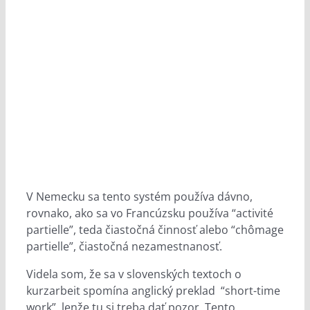
V Nemecku sa tento systém používa dávno,
rovnako, ako sa vo Francúzsku používa “activité
partielle”, teda čiastočná činnosť alebo “chômage
partielle”, čiastočná nezamestnanosť.
Videla som, že sa v slovenských textoch o
kurzarbeit spomína anglický preklad “short-time
work”, lenže tu si treba dať pozor. Tento