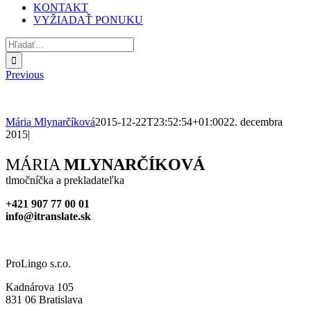
KONTAKT
VYŽIADAŤ PONUKU
Hľadať:
Previous
Mária Mlynarčíková
2015-12-22T23:52:54+01:00
22. decembra
2015
|
Facebook
X
Reddit
LinkedIn
WhatsApp
Tumblr
Pinterest
Vk
Xing
Email
MÁRIA
MLYNARČÍKOVÁ
tlmočníčka a prekladateľka
+421 907 77 00 01
info@itranslate.sk
ProLingo s.r.o.
Kadnárova 105
831 06 Bratislava