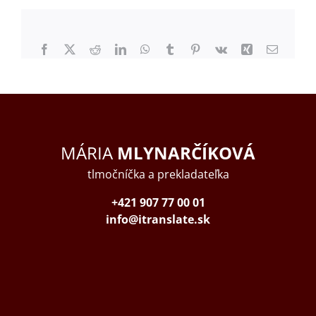
Facebook
X
Reddit
LinkedIn
WhatsApp
Tumblr
Pinterest
Vk
Xing
Email
MÁRIA
MLYNARČÍKOVÁ
tlmočníčka a prekladateľka
+421 907 77 00 01
info@itranslate.sk