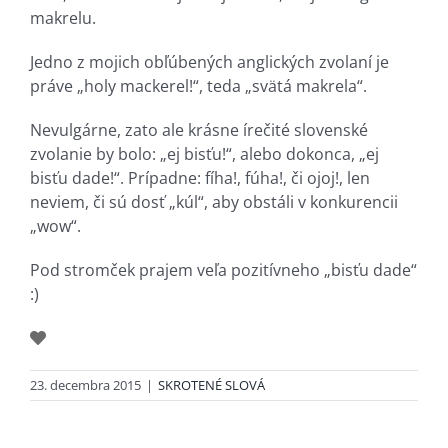
makrelu.
Jedno z mojich obľúbených anglických zvolaní je
práve „holy mackerel!“, teda „svätá makrela“.
Nevulgárne, zato ale krásne írečité slovenské
zvolanie by bolo: „ej bisťu!“, alebo dokonca, „ej
bisťu dade!“. Prípadne: fíha!, fúha!, či ojoj!, len
neviem, či sú dosť „kúl“, aby obstáli v konkurencii
„wow“.
Pod stromček prajem veľa pozitívneho „bisťu dade“
:)
23. decembra 2015
|
SKROTENÉ SLOVÁ