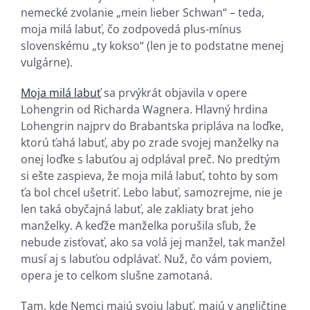
nemecké zvolanie „mein lieber Schwan“ – teda,
moja milá labuť, čo zodpovedá plus-mínus
slovenskému „ty kokso“ (len je to podstatne menej
vulgárne).
Moja milá labuť
sa prvýkrát objavila v opere
Lohengrin od Richarda Wagnera. Hlavný hrdina
Lohengrin najprv do Brabantska pripláva na loďke,
ktorú ťahá labuť, aby po zrade svojej manželky na
onej loďke s labuťou aj odplával preč. No predtým
si ešte zaspieva, že moja milá labuť, tohto by som
ťa bol chcel ušetriť. Lebo labuť, samozrejme, nie je
len taká obyčajná labuť, ale zakliaty brat jeho
manželky. A keďže manželka porušila sľub, že
nebude zisťovať, ako sa volá jej manžel, tak manžel
musí aj s labuťou odplávať. Nuž, čo vám poviem,
opera je to celkom slušne zamotaná.
Tam, kde Nemci majú svoju labuť, majú v angličtine