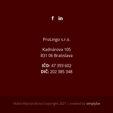
ProLingo s.r.o.
Kadnárova 105
831 06 Bratislava
IČO:
47 393 602
DIČ:
202 385 348
Maria Mlynarcikova Copyright 2021 | created by
simplybe