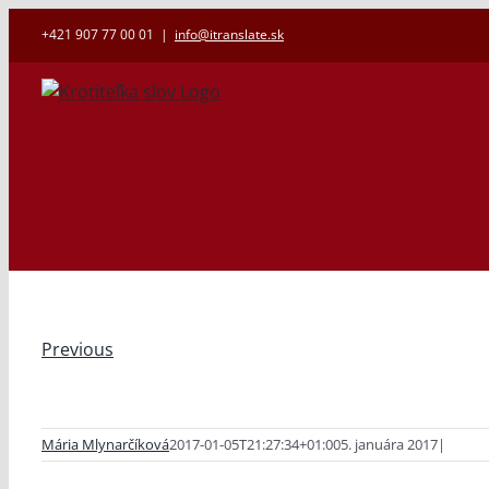
Skip
+421 907 77 00 01
|
info@itranslate.sk
to
content
Previous
Mária Mlynarčíková
2017-01-05T21:27:34+01:00
5. januára 2017
|