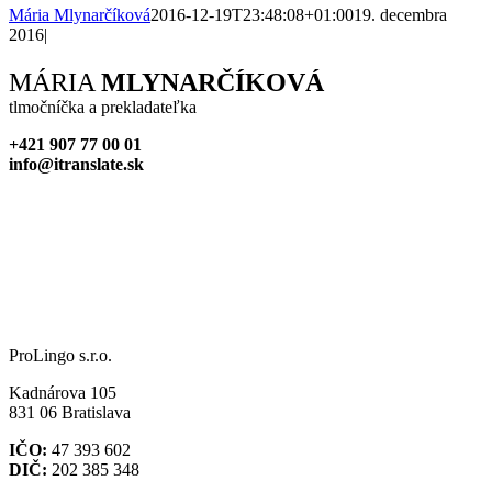
Mária Mlynarčíková
2016-12-19T23:48:08+01:00
19. decembra
2016
|
Facebook
X
Reddit
LinkedIn
WhatsApp
Tumblr
Pinterest
Vk
Xing
Email
MÁRIA
MLYNARČÍKOVÁ
tlmočníčka a prekladateľka
+421 907 77 00 01
info@itranslate.sk
ProLingo s.r.o.
Kadnárova 105
831 06 Bratislava
IČO:
47 393 602
DIČ:
202 385 348