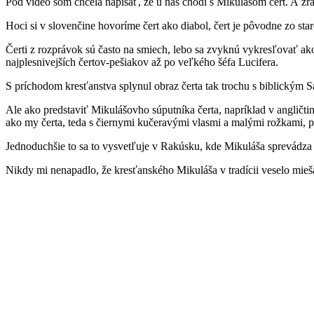
Pod video som chcela napísať, že u nás chodí s Mikulášom čert. A zraz
Hoci si v slovenčine hovoríme čert ako diabol, čert je pôvodne zo st
Čerti z rozprávok sú často na smiech, lebo sa zvyknú vykresľovať ako 
najplesnivejších čertov-pešiakov až po veľkého šéfa Lucifera.
S príchodom kresťanstva splynul obraz čerta tak trochu s biblickým 
Ale ako predstaviť Mikulášovho súputníka čerta, napríklad v angličtin
ako my čerta, teda s čiernymi kučeravými vlasmi a malými rožkami, 
Jednoduchšie to sa to vysvetľuje v Rakúsku, kde Mikuláša sprevádza
Nikdy mi nenapadlo, že kresťanského Mikuláša v tradícii veselo mie