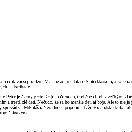
na rok väčší problém. Vlastne ani nie tak so Sinterklaasom, ako jeho 
rých na barikády.
y Peter je čierny preto, že je to černoch, tradične chodí s veľkými zl
m a trestá zlé deti. Nečudo, že sa ho menšie deti aj boja. Ale to nie je
, aby sprevádzal Mikuláša. Neradno si pripomínať, že Holandsko bolo ko
etrom špinavým.