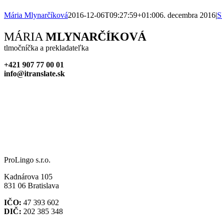
Mária Mlynarčíková
2016-12-06T09:27:59+01:00
6. decembra 2016
|
Facebook
X
Reddit
LinkedIn
WhatsApp
Tumblr
Pinterest
Vk
Xing
Email
MÁRIA
MLYNARČÍKOVÁ
tlmočníčka a prekladateľka
+421 907 77 00 01
info@itranslate.sk
ProLingo s.r.o.
Kadnárova 105
831 06 Bratislava
IČO:
47 393 602
DIČ:
202 385 348