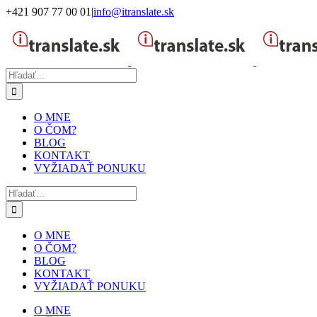
Skip
+421 907 77 00 01
|
info@itranslate.sk
to
Facebook
LinkedIn
content
Hľadať:
O MNE
O ČOM?
BLOG
KONTAKT
VYŽIADAŤ PONUKU
Hľadať:
O MNE
O ČOM?
BLOG
KONTAKT
VYŽIADAŤ PONUKU
O MNE