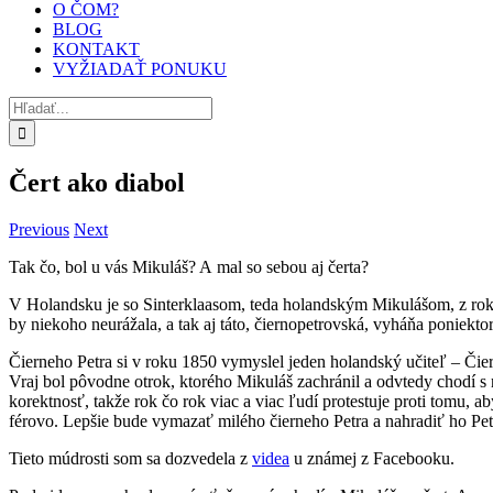
O ČOM?
BLOG
KONTAKT
VYŽIADAŤ PONUKU
Hľadať:
Čert ako diabol
Previous
Next
Tak čo, bol u vás Mikuláš? A mal so sebou aj čerta?
V Holandsku je so Sinterklaasom, teda holandským Mikulášom, z roka 
by niekoho neurážala, a tak aj táto, čiernopetrovská, vyháňa poniekto
Čierneho Petra si v roku 1850 vymyslel jeden holandský učiteľ – Čiern
Vraj bol pôvodne otrok, ktorého Mikuláš zachránil a odvtedy chodí s ní
korektnosť, takže rok čo rok viac a viac ľudí protestuje proti tomu
férovo. Lepšie bude vymazať milého čierneho Petra a nahradiť ho P
Tieto múdrosti som sa dozvedela z
videa
u známej z Facebooku.