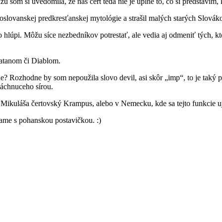
u som si uvedomila, že náš čert teda nie je úplne to, čo si predstavím
aroslovanskej predkresťanskej mytológie a strašil malých starých Slov
hlúpi. Môžu síce nezbedníkov potrestať, ale vedia aj odmeniť tých, ktor
Satanom či Diablom.
e? Rozhodne by som nepoužila slovo devil, asi skôr „imp“, to je taký p
páchnuceho sírou.
 Mikuláša čertovský Krampus, alebo v Nemecku, kde sa tejto funkcie u
šame s pohanskou postavičkou. :)