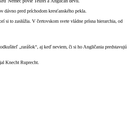
, keď Nemec povie Teufel a Angličan devil.
ákov dávno pred príchodom kresťanského pekla.
í si to zaslúžia. V čertovskom svete vládne prísna hierarchia, od
odkušiteľ „rarášok“, aj keď neviem, či si ho Angličania predstavujú
jal Knecht Ruprecht.