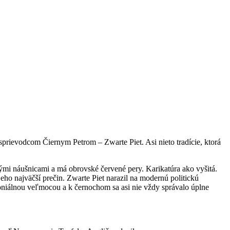
sprievodcom Čiernym Petrom – Zwarte Piet. Asi nieto tradície, ktorá
atými náušnicami a má obrovské červené pery. Karikatúra ako vyšitá.
 jeho najväčší prečin. Zwarte Piet narazil na modernú politickú
loniálnou veľmocou a k černochom sa asi nie vždy správalo úplne