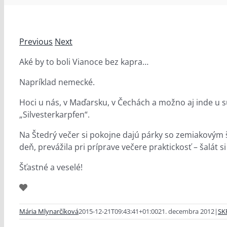
Previous
Next
Aké by to boli Vianoce bez kapra…
Napríklad nemecké.
Hoci u nás, v Maďarsku, v Čechách a možno aj inde u s
„Silvesterkarpfen“.
Na Štedrý večer si pokojne dajú párky so zemiakovým š
deň, prevážila pri príprave večere praktickosť – šalát 
Šťastné a veselé!
Mária Mlynarčíková
2015-12-21T09:43:41+01:00
21. decembra 2012
|
SK