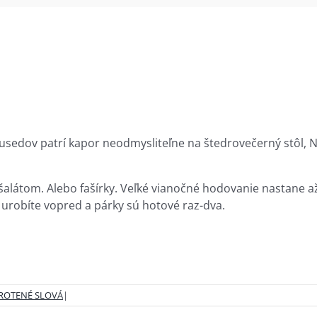
usedov patrí kapor neodmysliteľne na štedrovečerný stôl, Ne
alátom. Alebo fašírky. Veľké vianočné hodovanie nastane až
si urobíte vopred a párky sú hotové raz-dva.
ROTENÉ SLOVÁ
|