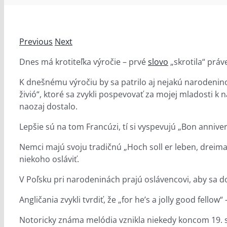
Previous
Next
Dnes má krotiteľka výročie – prvé
slovo
„skrotila“ práv
K dnešnému výročiu by sa patrilo aj nejakú narodenin
živió“, ktoré sa zvykli pospevovať za mojej mladosti k n
naozaj dostalo.
Lepšie sú na tom Francúzi, tí si vyspevujú „Bon anniver
Nemci majú svoju tradičnú „Hoch soll er leben, dreima
niekoho osláviť.
V Poľsku pri narodeninách prajú oslávencovi, aby sa doži
Angličania zvykli tvrdiť, že „for he’s a jolly good fello
Notoricky známa melódia vznikla niekedy koncom 19. stor