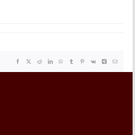
Facebook
X
Reddit
LinkedIn
WhatsApp
Tumblr
Pinterest
Vk
Xing
Email