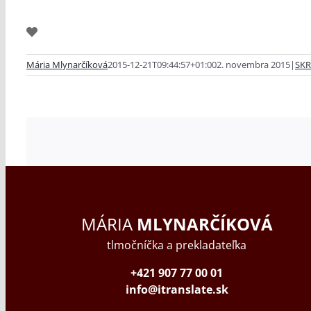
Mária Mlynarčíková
2015-12-21T09:44:57+01:00
2. novembra 2015
|
SKR
MÁRIA
MLYNARČÍKOVÁ
tlmočníčka a prekladateľka
+421 907 77 00 01
info@itranslate.sk