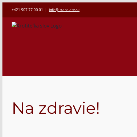
Skip
+421 907 77 00 01
|
info@itranslate.sk
to
content
Na zdravie!