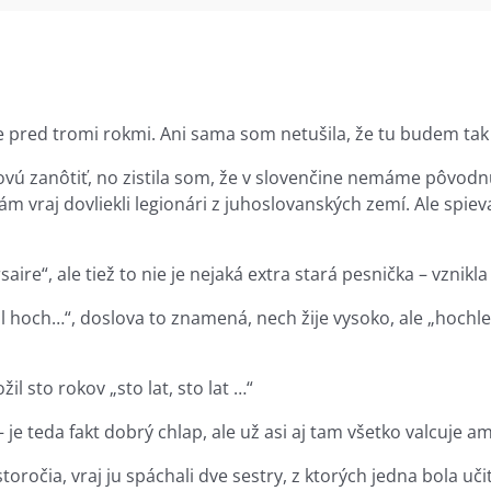
e pred tromi rokmi. Ani sama som netušila, že tu budem tak d
ovú zanôtiť, no zistila som, že v slovenčine nemáme pôvodn
ám vraj dovliekli legionári z juhoslovanských zemí. Ale spieva
saire“, ale tiež to nie je nejaká extra stará pesnička – vzni
l hoch…“, doslova to znamená, nech žije vysoko, ale „hochle
l sto rokov „sto lat, sto lat …“
w“ – je teda fakt dobrý chlap, ale už asi aj tam všetko valcuje
očia, vraj ju spáchali dve sestry, z ktorých jedna bola učite