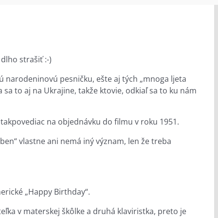
lho strašiť :-)
ú narodeninovú pesničku, ešte aj tých „mnoga ljeta
 sa to aj na Ukrajine, takže ktovie, odkiaľ sa to ku nám
kla takpovediac na objednávku do filmu v roku 1951.
ben“ vlastne ani nemá iný význam, len že treba
 americké „Happy Birthday“.
ľka v materskej škôlke a druhá klaviristka, preto je