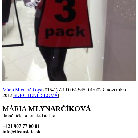
Mária Mlynarčíková
2015-12-21T09:43:45+01:00
23. novembra
2012
|
SKROTENÉ SLOVÁ
|
Facebook
X
Reddit
LinkedIn
WhatsApp
Tumblr
Pinterest
Vk
Xing
Email
MÁRIA
MLYNARČÍKOVÁ
tlmočníčka a prekladateľka
+421 907 77 00 01
info@itranslate.sk