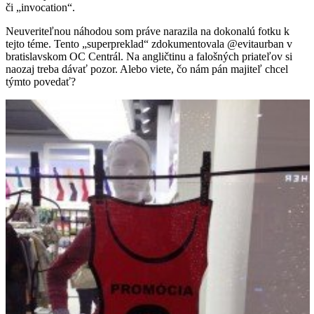
či „invocation“.
Neuveriteľnou náhodou som práve narazila na dokonalú fotku k
tejto téme. Tento „superpreklad“ zdokumentovala @evitaurban v
bratislavskom OC Centrál. Na angličtinu a falošných priateľov si
naozaj treba dávať pozor. Alebo viete, čo nám pán majiteľ chcel
týmto povedať?