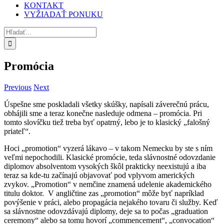
KONTAKT
VYŽIADAŤ PONUKU
Hľadať:
Promócia
Previous
Next
Úspešne sme poskladali všetky skúšky, napísali záverečnú prácu,
obhájili sme a teraz konečne nasleduje odmena – promócia. Pri
tomto slovíčku tiež treba byť opatrný, lebo je to klasický „falošný
priateľ“.
Hoci „promotion“ vyzerá lákavo – v takom Nemecku by ste s ním
veľmi nepochodili. Klasické promócie, teda slávnostné odovzdanie
diplomov absolventom vysokých škôl prakticky neexistujú a iba
teraz sa kde-tu začínajú objavovať pod vplyvom amerických
zvykov. „Promotion“ v nemčine znamená udelenie akademického
titulu doktor. V angličtine zas „promotion“ môže byť napríklad
povýšenie v práci, alebo propagácia nejakého tovaru či služby. Keď
sa slávnostne odovzdávajú diplomy, deje sa to počas „graduation
ceremony“ alebo sa tomu hovorí „commencement“, „convocation“