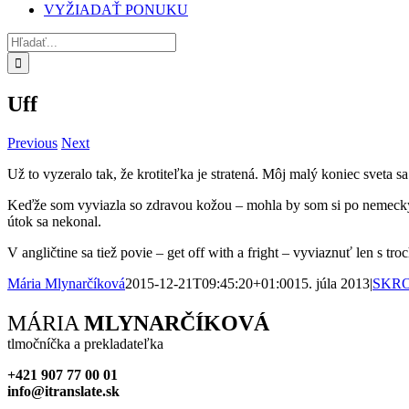
VYŽIADAŤ PONUKU
Hľadať:
Uff
Previous
Next
Už to vyzeralo tak, že krotiteľka je stratená. Môj malý koniec sveta 
Keďže som vyviazla so zdravou kožou – mohla by som si po nemecky 
útok sa nekonal.
V angličtine sa tiež povie – get off with a fright – vyviaznuť len s tr
Mária Mlynarčíková
2015-12-21T09:45:20+01:00
15. júla 2013
|
SKR
Facebook
X
Reddit
LinkedIn
WhatsApp
Tumblr
Pinterest
Vk
Xing
Email
MÁRIA
MLYNARČÍKOVÁ
tlmočníčka a prekladateľka
+421 907 77 00 01
info@itranslate.sk