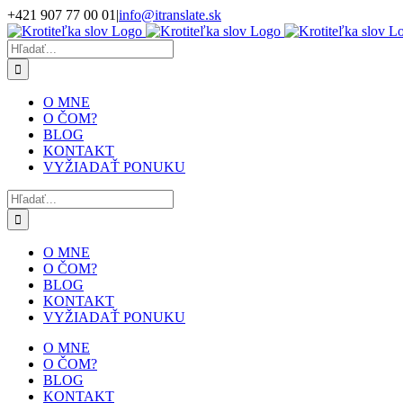
Skip
+421 907 77 00 01
|
info@itranslate.sk
to
Facebook
LinkedIn
content
Hľadať:
O MNE
O ČOM?
BLOG
KONTAKT
VYŽIADAŤ PONUKU
Hľadať:
O MNE
O ČOM?
BLOG
KONTAKT
VYŽIADAŤ PONUKU
O MNE
O ČOM?
BLOG
KONTAKT