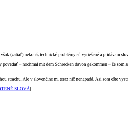
sa však (zatiaľ) nekoná, technické problémy sú vyriešené a pridávam slo
povedať – nochmal mit dem Schrecken davon gekommen – že som sa len 
ochou strachu. Ale v slovenčine mi teraz nič nenapadá. Asi som ešte vystr
OTENÉ SLOVÁ
|