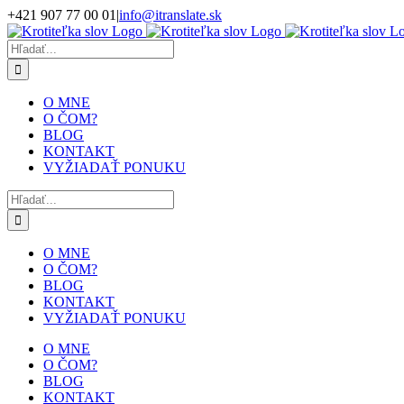
Skip
+421 907 77 00 01
|
info@itranslate.sk
to
Facebook
LinkedIn
content
Hľadať:
O MNE
O ČOM?
BLOG
KONTAKT
VYŽIADAŤ PONUKU
Hľadať:
O MNE
O ČOM?
BLOG
KONTAKT
VYŽIADAŤ PONUKU
O MNE
O ČOM?
BLOG
KONTAKT