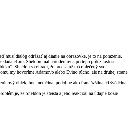
eď musí dialóg odrážať aj dianie na obrazovke, je to na porazenie.
kladateľom. Sheldon mal narodeniny a pri tejto príležitosti si
obleku“. Sheldon sa ohradí, že predsa už má oblečený svoj
o, čomu my hovoríme Adamovo alebo Evino rúcho, ale na druhej strane
eninový oblek, hoci nemčina, podobne ako francúzština, či švédčina,
oblém je, že Sheldon je ateista a jeho reakciou na údajné božie