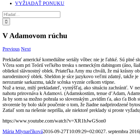
VYŽIADAŤ PONUKU
Hľadať:
V Adamovom rúchu
Previous
Next
Prekladať americké komediálne seriály vôbec nie je ľahké. Sú plné slo
Včera som pri Teórií veľkého tresku s nemeckým dabingom (áno, šialený
obliekol slávnostný oblek. Priateľka Amy mu chváli, že má krásny obl
narodeninový oblek. Sheldon je síce jazykovo veľmi zdatný, takže je
nerozumie sarkazmu, takže scénka vyznie celkom vtipne.
Nuž a teraz, milý prekladateľ, vymýšľaj, ako situáciu zachrániť. V 
nahotu prirovnáva k Adamovi. (Adamskostüm, tenue d’Adam, Adams
Ja by som sa možno pohrala so slovenským „uvidím ťa, ako ťa Boh stvor
stvorenie by bolo skôr poučenie o tom, že žiadne nadprirodzené bytost
Zatiaľ som na riešenie neprišla, ale niektoré preklady si proste vyžaduj
https://www.youtube.com/watch?v=XR1bJwGSon0
Mária Mlynarčíková
2016-09-27T10:09:29+02:00
27. septembra 2016