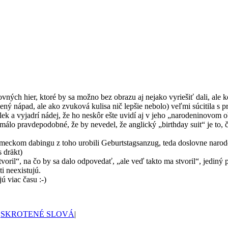
vných hier, ktoré by sa možno bez obrazu aj nejako vyriešiť dali, ale k
 nápad, ale ako zvuková kulisa nič lepšie nebolo) veľmi súcitila s pre
ek a vyjadrí nádej, že ho neskôr ešte uvidí aj v jeho „narodeninovom 
 málo pravdepodobné, že by nevedel, že anglický „birthday suit“ je t
nemeckom dabingu z toho urobili Geburtstagsanzug, teda doslovne narod
 dräkt)
il“, na čo by sa dalo odpovedať, „ale veď takto ma stvoril“, jediný pr
i neexistujú.
ú viac času :-)
|
SKROTENÉ SLOVÁ
|