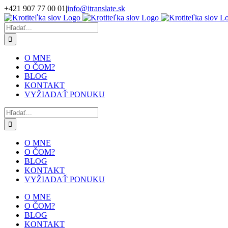
Skip
+421 907 77 00 01
|
info@itranslate.sk
to
Facebook
LinkedIn
content
Hľadať:
O MNE
O ČOM?
BLOG
KONTAKT
VYŽIADAŤ PONUKU
Hľadať:
O MNE
O ČOM?
BLOG
KONTAKT
VYŽIADAŤ PONUKU
O MNE
O ČOM?
BLOG
KONTAKT