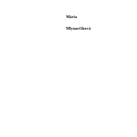
Mária
Mlynarčíková