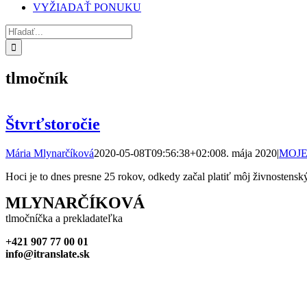
VYŽIADAŤ PONUKU
Hľadať:
tlmočník
Štvrťstoročie
Mária Mlynarčíková
2020-05-08T09:56:38+02:00
8. mája 2020
|
MOJE
Hoci je to dnes presne 25 rokov, odkedy začal platiť môj živnostenský
MLYNARČÍKOVÁ
tlmočníčka a prekladateľka
+421 907 77 00 01
info@itranslate.sk