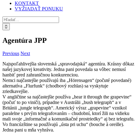
Krásny dôkaz našej jazykovej kreativity. Jedna pani
povedala sa vôbec nemusí hanbiť pred zahraničnou
konkurenciou.
Nemci najčastejšie používajú iba „Hörensagen“ (počuté
povedané) alternatíva „Flurfunk“ (chodbový rozhlas) sa
vyskytuje zriedkavejšie.
V angličtine sa najčastejšie používa „hear it through the
grapevine“ (počuť to po viniči), prípadne v Austrálii „bush
telegraph“ a v Británii „jungle telegraph“. Americký výraz
„grapevine“ vznikol paralelne s prvým telegrafovaním –
chudobní, ktorí žili na vidieku mali svoje „informačné a
komunikačné prostriedky“ aj bez telegrafu.
Vo francúzštine sa používajú „ústa pri uchu“ (bouche à
oreille).
Jedna pani u mňa vyhráva.
Mária Mlynarčíková
2015-12-21T09:45:40+01:00
16. januára