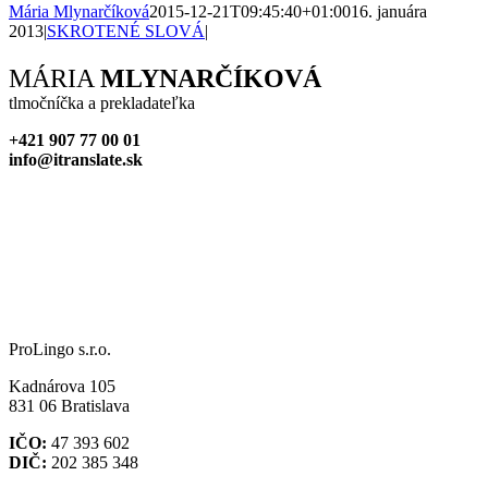
2013
|
SKROTENÉ SLOVÁ
|
Facebook
X
Reddit
LinkedIn
WhatsApp
Tumblr
Pinterest
Vk
Xing
Email
MÁRIA
MLYNARČÍKOVÁ
tlmočníčka a prekladateľka
+421 907 77 00 01
info@itranslate.sk