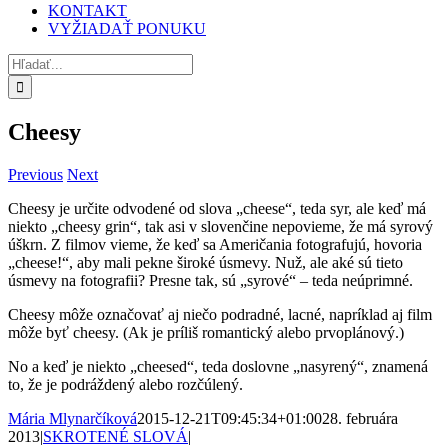
KONTAKT
VYŽIADAŤ PONUKU
Hľadať:
Cheesy
Previous
Next
Cheesy je určite odvodené od slova „cheese“, teda syr, ale keď má
niekto „cheesy grin“, tak asi v slovenčine nepovieme, že má syrový
úškrn. Z filmov vieme, že keď sa Američania fotografujú, hovoria
„cheese!“, aby mali pekne široké úsmevy. Nuž, ale aké sú tieto
úsmevy na fotografii? Presne tak, sú „syrové“ – teda neúprimné.
Cheesy môže označovať aj niečo podradné, lacné, napríklad aj film
môže byť cheesy. (Ak je príliš romantický alebo prvoplánový.)
No a keď je niekto „cheesed“, teda doslovne „nasyrený“, znamená
to, že je podráždený alebo rozčúlený.
Mária Mlynarčíková
2015-12-21T09:45:34+01:00
28. februára
2013
|
SKROTENÉ SLOVÁ
|