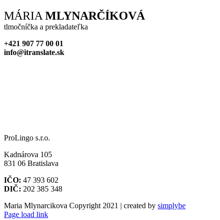
Facebook
X
Reddit
LinkedIn
WhatsApp
Tumblr
Pinterest
Vk
Xing
Email
MÁRIA
MLYNARČÍKOVÁ
tlmočníčka a prekladateľka
+421 907 77 00 01
info@itranslate.sk
ProLingo s.r.o.
Kadnárova 105
831 06 Bratislava
IČO:
47 393 602
DIČ:
202 385 348
Maria Mlynarcikova Copyright 2021 | created by
simplybe
Page load link