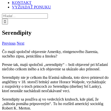
KONTAKT
VYŽIADAŤ PONUKU
Hľadať:
Serendipity
Previous
Next
Čo majú spoločné objavenie Ameriky, röntgenového žiarenia,
suchého zipsu, penicilínu a linolea?
Presne tak, majú spoločnú „serendipity“ – boli objavené pri hľadaní
niečoho celkom iného a ich objavenie sa ukázalo ako prínosné.
Serendipity nie je celkom iba šťastná náhoda, toto slovo priniesol do
angličtiny v 18. storočí britský autor Horace Walpole, vychádzajúc
z rozprávky o troch princoch zo Serendipu (dnešnej Srí Lanky),
ktorí neustále nachádzali neočakávané veci.
Serendipity sa používa aj vo vedeckých kruhoch, kde platí, že
„náhoda pomáha pripraveným“. Tu ho rozšíril americký sociológ
Robert K. Merton.