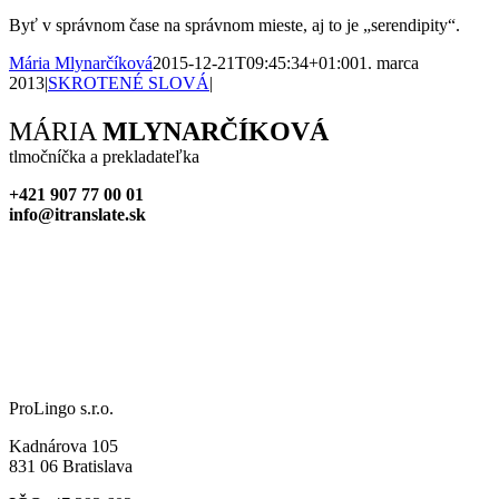
Byť v správnom čase na správnom mieste, aj to je „serendipity“.
Mária Mlynarčíková
2015-12-21T09:45:34+01:00
1. marca
2013
|
SKROTENÉ SLOVÁ
|
Facebook
X
Reddit
LinkedIn
WhatsApp
Tumblr
Pinterest
Vk
Xing
Email
MÁRIA
MLYNARČÍKOVÁ
tlmočníčka a prekladateľka
+421 907 77 00 01
info@itranslate.sk
ProLingo s.r.o.
Kadnárova 105
831 06 Bratislava