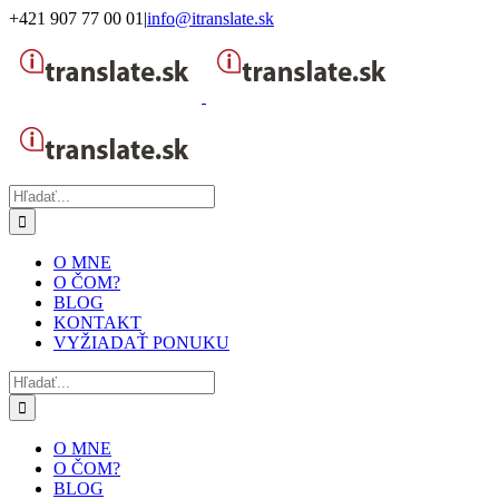
Skip
+421 907 77 00 01
|
info@itranslate.sk
to
Facebook
LinkedIn
content
Hľadať:
O MNE
O ČOM?
BLOG
KONTAKT
VYŽIADAŤ PONUKU
Hľadať:
O MNE
O ČOM?
BLOG