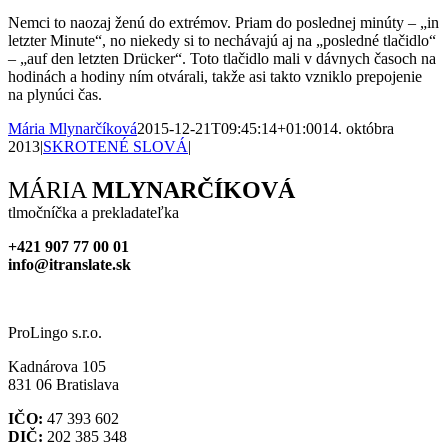
Nemci to naozaj ženú do extrémov. Priam do poslednej minúty – „in
letzter Minute“, no niekedy si to nechávajú aj na „posledné tlačidlo“
– „auf den letzten Drücker“. Toto tlačidlo mali v dávnych časoch na
hodinách a hodiny ním otvárali, takže asi takto vzniklo prepojenie
na plynúci čas.
Mária Mlynarčíková
2015-12-21T09:45:14+01:00
14. októbra
2013
|
SKROTENÉ SLOVÁ
|
Facebook
X
Reddit
LinkedIn
WhatsApp
Tumblr
Pinterest
Vk
Xing
Email
MÁRIA
MLYNARČÍKOVÁ
tlmočníčka a prekladateľka
+421 907 77 00 01
info@itranslate.sk
ProLingo s.r.o.
Kadnárova 105
831 06 Bratislava
IČO:
47 393 602
DIČ:
202 385 348