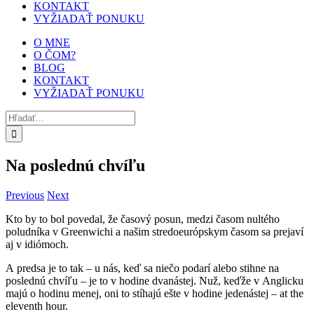
KONTAKT
VYŽIADAŤ PONUKU
O MNE
O ČOM?
BLOG
KONTAKT
VYŽIADAŤ PONUKU
Hľadať:
Na poslednú chvíľu
Previous
Next
Kto by to bol povedal, že časový posun, medzi časom nultého
poludníka v Greenwichi a našim stredoeurópskym časom sa prejaví
aj v idiómoch.
A predsa je to tak – u nás, keď sa niečo podarí alebo stihne na
poslednú chvíľu – je to v hodine dvanástej. Nuž, keďže v Anglicku
majú o hodinu menej, oni to stíhajú ešte v hodine jedenástej – at the
eleventh hour.