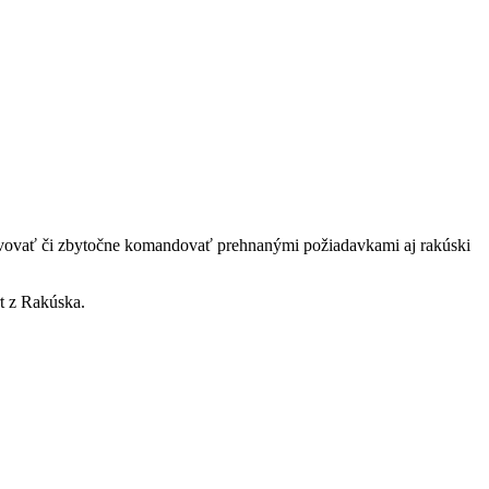
ravovať či zbytočne komandovať prehnanými požiadavkami aj rakúski
rt z Rakúska.