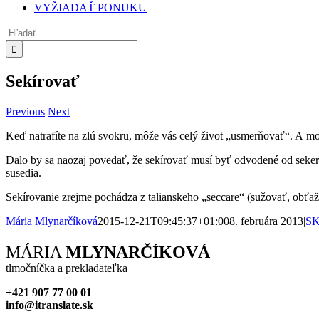
VYŽIADAŤ PONUKU
Hľadať:
Sekírovať
Previous
Next
Keď natrafíte na zlú svokru, môže vás celý život „usmerňovať“. A možn
Dalo by sa naozaj povedať, že sekírovať musí byť odvodené od seker
susedia.
Sekírovanie zrejme pochádza z talianskeho „seccare“ (sužovať, obťaž
Mária Mlynarčíková
2015-12-21T09:45:37+01:00
8. februára 2013
|
S
Facebook
X
Reddit
LinkedIn
WhatsApp
Tumblr
Pinterest
Vk
Xing
Email
MÁRIA
MLYNARČÍKOVÁ
tlmočníčka a prekladateľka
+421 907 77 00 01
info@itranslate.sk