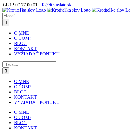
Skip
+421 907 77 00 01
|
info@itranslate.sk
to
Facebook
LinkedIn
content
Hľadať:
O MNE
O ČOM?
BLOG
KONTAKT
VYŽIADAŤ PONUKU
Hľadať:
O MNE
O ČOM?
BLOG
KONTAKT
VYŽIADAŤ PONUKU
O MNE
O ČOM?
BLOG
KONTAKT