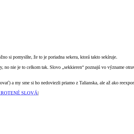
o si pomyslíte, že to je poriadna sekera, ktorá takto sekíruje.
y, no nie je to celkom tak. Slovo „sekkieren“ poznajú vo význame ot
ovať) a my sme si ho nedoviezli priamo z Talianska, ale až ako reexpo
KROTENÉ SLOVÁ
|