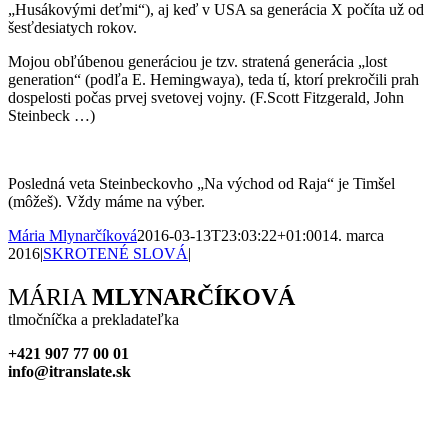
„Husákovými deťmi“), aj keď v USA sa generácia X počíta už od
šesťdesiatych rokov.
Mojou obľúbenou generáciou je tzv. stratená generácia „lost
generation“ (podľa E. Hemingwaya), teda tí, ktorí prekročili prah
dospelosti počas prvej svetovej vojny. (F.Scott Fitzgerald, John
Steinbeck …)
Posledná veta Steinbeckovho „Na východ od Raja“ je Timšel
(môžeš). Vždy máme na výber.
Mária Mlynarčíková
2016-03-13T23:03:22+01:00
14. marca
2016
|
SKROTENÉ SLOVÁ
|
Facebook
X
Reddit
LinkedIn
WhatsApp
Tumblr
Pinterest
Vk
Xing
Email
MÁRIA
MLYNARČÍKOVÁ
tlmočníčka a prekladateľka
+421 907 77 00 01
info@itranslate.sk