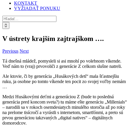
KONTAKT
VYŽIADAŤ PONUKU
Hľadať:
V ústrety krajším zajtrajškom ….
Previous
Next
Tá dnešná mládež, pomysleli si asi mnohí po volebnom víkende.
Veď nám to (vraj) prvovoliči z generácie Z celkom slušne natreli.
Ale ktovie, či by generácia „Husákových detí“ mala šťastnejšiu
ruku, ja osobne po tomto víkende ten pocit zo svojej voľby nemám
…
Medzi Husákovými deťmi a generáciou Z (bude to posledná
generácia pred koncom sveta?) tu máme ešte generáciu „Millenials“
– narodili sa v rokoch osemdesiatych minulého storočia až po roky
na prelome tisícročí a vyrástli s internetom, smartfónmi, a preto sú
prvou generáciou takzvaných „digital natives“ – digitálnych
domorodcov.