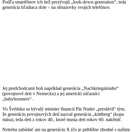
Podľa smartfónov ich tiež prezývajú „look-down generation“, teda
generácia hľadiaca dole – na obrazovky svojich telefónov.
Jej predchodcami boli napríklad generácia „Nachkriegskinder“
(povojnové deti v Nemecku) a jej americkí súčasníci
„babyboomers“ .
Vo Švédsku sa bývalý minister financií Pär Nuder „preslávil“ tým,
že generáciu povojnových detí nazval generácia „köttberg“ (kopa
mäsa), teda deti z rokov 40., ktoré musia deti rokov 60. nakŕmiť.
Netreba zabúdať ani na generáciu X (čo je približne zhodné s našimi