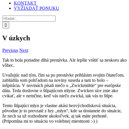
KONTAKT
VYŽIADAŤ PONUKU
Hľadať:
V úzkych
Previous
Next
Tak to bola poriadne dlhá prestávka. Ale lepšie vrátiť sa neskoro ako
vôbec.
Uvažujúc nad tým, čím sa po prestávke prihlásim svojim čitateľom,
zablúdila som pohľadom na noviny suseda a tam to bolo –
inšpirácia. V novinách písali niečo o „Zwickmühle“ pre európske
dáta. Teda doslovne o štípajúcom mlyne. Zwicken síce znie ako
cvikať, ale v nemčine, keď vás niečo zwická, tak vás to štípe.
Tento štípajúci mlyn je vlastne akási bezvýchodisková situácia,
pôvodne je to prevzaté z hry „mlyn“, kde sa dostanete do situácie,
že nech sa už rozhodnete akokoľvek, aj tak máte prehraté.
(Pripomína mi to situáciu vo volebnej miestnosti :-) )