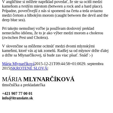
V angličtine si môžete napríklad povedať, že ste sa ocitli medzi
kameňom a tvrdým miestom (between a rock and a hard place).
Prípadne, poverčivejší z nás si spomenú na čerta a teda uviaznu
medzi čertom a hlbokým morom (caught between the devil and the
deep blue sea).
Pri takejto nemožnej voľbe ja používam doslovný preklad
nemeckého idiómu, že to je ako výber medzi morom a cholerou
(zwischen Pest und Cholera).
V slovenčine sa môžeme ocitnúť medzi dvomi mlynskými
kameňmi, ktoré vás aj tak zomelú. Radšej sa od mlynov držte ďalej
a držte sa Mlynarčíkovej, tá bude zas viac písať. Snáď :-)
Mária Mlynarčíková
2015-12-21T09:44:58+01:00
29. septembra
2015
|
SKROTENÉ SLOVÁ
|
Facebook
X
Reddit
LinkedIn
WhatsApp
Tumblr
Pinterest
Vk
Xing
Email
MÁRIA
MLYNARČÍKOVÁ
tlmočníčka a prekladateľka
+421 907 77 00 01
info@itranslate.sk