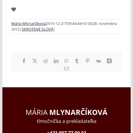
Mária Mlynarčíková
2015-12-21T09:43:44+01:00
28. novembra
2012
|
SKROTENÉ SLOVÁ
|
Facebook
X
Reddit
LinkedIn
WhatsApp
Tumblr
Pinterest
Vk
Xing
Email
MÁRIA
MLYNARČÍKOVÁ
tlmočníčka a prekladateľka