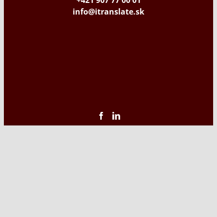
+421 907 77 00 01
info@itranslate.sk
ProLingo s.r.o.
Kadnárova 105
831 06 Bratislava
IČO:
47 393 602