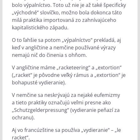
bolo výpalníctvo. Toto už nie je až také špecificky
„východné“ slovíčko, možno bola dokonca táto
milá praktika importovaná zo zahnívajúceho
kapitalistického západu.
O to ľahšie sa potom „výpalníctvo“ prekladá, aj
keď v angličtine a nemčine používané výrazy
nemajú nič do činenia s ohňom.
V angličtine máme „racketeering“ a „extortion“
(„racket“ je pôvodne veľký rámus a „extortion“ je
bohapusté vydieranie).
V nemčine sa neskrývajú za nejaké eufemizmy
a tieto praktiky označujú veľmi presne ako
„Schutzgelderpressung“ (vydieranie peňazí za
ochranu).
Aj vo francúzštine sa používa „vydieranie“ – „le
racket“.