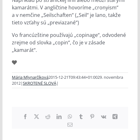
Napríklad po straníckej línii alebo medzi starými
kamarátmi. V angličtine hovoríme „cronyism“
a v nemčine „Seilschaften“ („Seil“ je lano, takže
tieto vzťahy sú „previazané“)
Vo francúzštine používajú „copinage“, odvodené
zrejme od slovka „copin“, čo je v zásade
„kamarát“.
Mária Mlynarčíková
2015-12-21T09:43:44+01:00
29. novembra
2012
|
SKROTENÉ SLOVÁ
|
Facebook
X
Reddit
LinkedIn
WhatsApp
Tumblr
Pinterest
Vk
Xing
Email