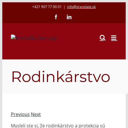
Skip
+421 907 77 00 01
|
info@itranslate.sk
to
Facebook
LinkedIn
content
Rodinkárstvo
Previous
Next
Mysleli ste si, že rodinkárstvo a protekcia sú