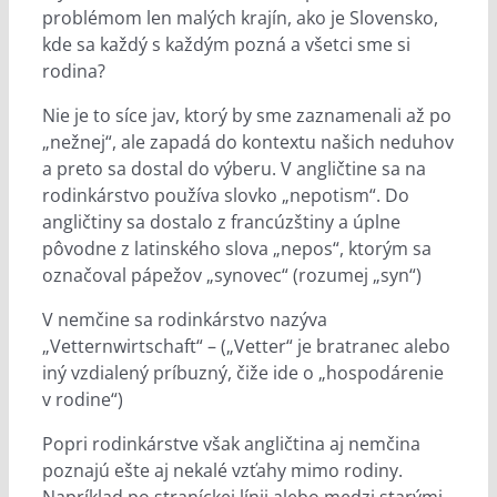
problémom len malých krajín, ako je Slovensko,
kde sa každý s každým pozná a všetci sme si
rodina?
Nie je to síce jav, ktorý by sme zaznamenali až po
„nežnej“, ale zapadá do kontextu našich neduhov
a preto sa dostal do výberu. V angličtine sa na
rodinkárstvo používa slovko „nepotism“. Do
angličtiny sa dostalo z francúzštiny a úplne
pôvodne z latinského slova „nepos“, ktorým sa
označoval pápežov „synovec“ (rozumej „syn“)
V nemčine sa rodinkárstvo nazýva
„Vetternwirtschaft“ – („Vetter“ je bratranec alebo
iný vzdialený príbuzný, čiže ide o „hospodárenie
v rodine“)
Popri rodinkárstve však angličtina aj nemčina
poznajú ešte aj nekalé vzťahy mimo rodiny.