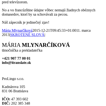
pred televízorom.
No a vo francúzštine údajne vôbec nemajú žiadnych obéznych
domasedov, ktorí by sa schovávali za pecou.
Náš zápecník je jedinečný zjav!
Mária Mlynarčíková
2015-12-21T09:45:33+01:00
11. marca
2013
|
SKROTENÉ SLOVÁ
|
Facebook
X
Reddit
LinkedIn
WhatsApp
Tumblr
Pinterest
Vk
Xing
Email
MÁRIA
MLYNARČÍKOVÁ
tlmočníčka a prekladateľka
+421 907 77 00 01
info@itranslate.sk
ProLingo s.r.o.
Kadnárova 105
831 06 Bratislava
IČO:
47 393 602
DIČ:
202 385 348