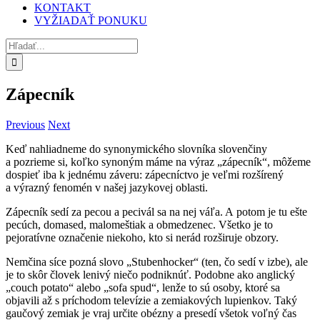
KONTAKT
VYŽIADAŤ PONUKU
Hľadať:
Zápecník
Previous
Next
Keď nahliadneme do synonymického slovníka slovenčiny
a pozrieme si, koľko synoným máme na výraz „zápecník“, môžeme
dospieť iba k jednému záveru: zápecníctvo je veľmi rozšírený
a výrazný fenomén v našej jazykovej oblasti.
Zápecník sedí za pecou a pecivál sa na nej váľa. A potom je tu ešte
pecúch, domased, malomeštiak a obmedzenec. Všetko je to
pejoratívne označenie niekoho, kto si nerád rozširuje obzory.
Nemčina síce pozná slovo „Stubenhocker“ (ten, čo sedí v izbe), ale
je to skôr človek lenivý niečo podniknúť. Podobne ako anglický
„couch potato“ alebo „sofa spud“, lenže to sú osoby, ktoré sa
objavili až s príchodom televízie a zemiakových lupienkov. Taký
gaučový zemiak je vraj určite obézny a presedí všetok voľný čas