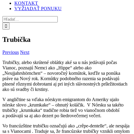
KONTAKT
VYŽIADAŤ PONUKU
Hľadať:
Trubička
Previous
Next
Trubičky, alebo skrútené oblátky aké sa u nás jedávajú počas
Vianoc, poznajú Nemci ako „Hippe“ alebo ako
„Neujjahrshörnchen“ – novoročný kornútok, keďže sa ponúka
práve na Nový rok. Kornútky podobného razenia sa podávajú
plnené rôznymi dobrotami aj pri iných slávnostných príležitostiach
ako sú svadby či krstiny.
V angličtine sa vďaka nórskym emigrantom do Ameriky ujalo
nórske slovo „krumkake“ – ohnutý koláčik. V Nórsku sa takéto
trubičky „krumkaka“ tradične robia tiež vo vianočnom období
a podávajú sa aj ako dezert po štedrovečernej večeri.
Vo francúzštine trubičku označujú ako „crêpe-dentelle“, ale nespája
sa s Vianocami . Traduje sa, že francúzske trubičky vznikli omylom