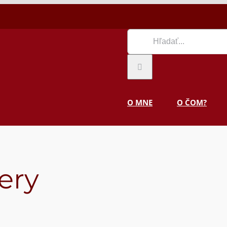
Hľadať:
O MNE
O ČOM?
ery