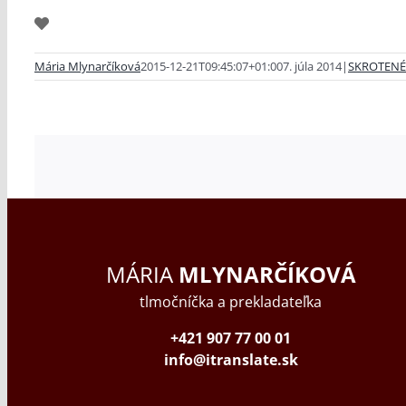
Mária Mlynarčíková
2015-12-21T09:45:07+01:00
7. júla 2014
|
SKROTENÉ
MÁRIA
MLYNARČÍKOVÁ
tlmočníčka a prekladateľka
+421 907 77 00 01
info@itranslate.sk