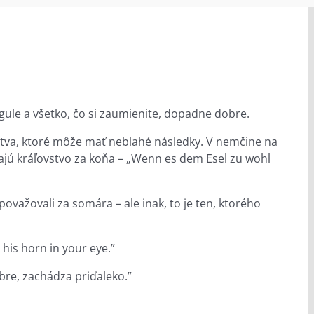
egule a všetko, čo si zaumienite, dopadne dobre.
žstva, ktoré môže mať neblahé následky. V nemčine na
ajú kráľovstvo za koňa – „Wenn es dem Esel zu wohl
ovažovali za somára – ale inak, to je ten, ktorého
 his horn in your eye.”
dobre, zachádza priďaleko.”