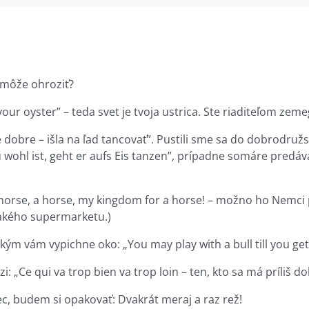
nemôže ohroziť?
our oyster” – teda svet je tvoja ustrica. Ste riaditeľom zem
e dobre – išla na ľad tancovať”. Pustili sme sa do dobrodru
wohl ist, geht er aufs Eis tanzen”, prípadne somáre predáv
a horse, a horse, my kingdom for a horse! – možno ho Nemci p
jakého supermarketu.)
kým vám vypichne oko: „You may play with a bull till you get
zi: „Ce qui va trop bien va trop loin – ten, kto sa má príliš 
c, budem si opakovať: Dvakrát meraj a raz rež!