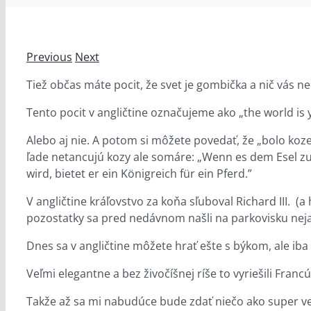
Previous
Next
Tiež občas máte pocit, že svet je gombička a nič vás 
Tento pocit v angličtine označujeme ako „the world is y
Alebo aj nie. A potom si môžete povedať, že „bolo koz
ľade netancujú kozy ale somáre: „Wenn es dem Esel zu 
wird, bietet er ein Königreich für ein Pferd.”
V angličtine kráľovstvo za koňa sľuboval Richard III. (
pozostatky sa pred nedávnom našli na parkovisku ne
Dnes sa v angličtine môžete hrať ešte s býkom, ale iba 
Veľmi elegantne a bez živočíšnej ríše to vyriešili Francú
Takže až sa mi nabudúce bude zdať niečo ako super ve