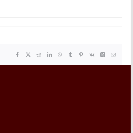
Facebook
X
Reddit
LinkedIn
WhatsApp
Tumblr
Pinterest
Vk
Xing
Email