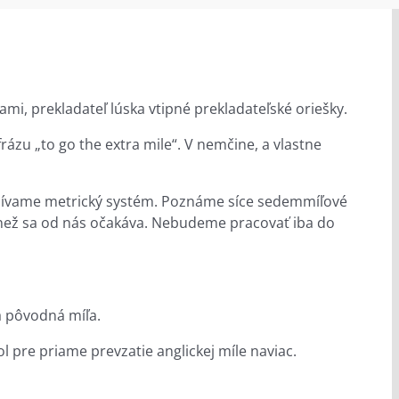
mi, prekladateľ lúska vtipné prekladateľské oriešky.
rázu „to go the extra mile“. V nemčine, a vlastne
užívame metrický systém. Poznáme síce sedemmíľové
c, než sa od nás očakáva. Nebudeme pracovať iba do
tá pôvodná míľa.
re priame prevzatie anglickej míle naviac.