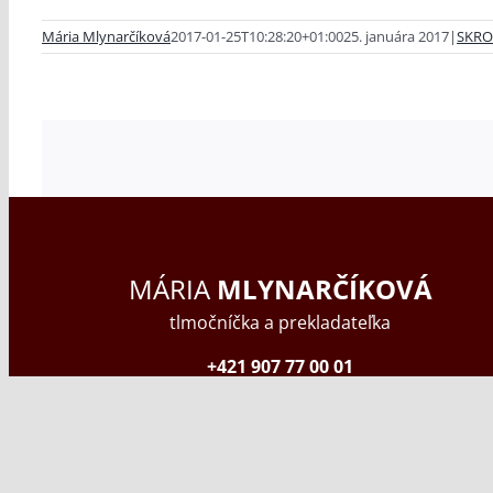
Mária Mlynarčíková
2017-01-25T10:28:20+01:00
25. januára 2017
|
SKRO
MÁRIA
MLYNARČÍKOVÁ
tlmočníčka a prekladateľka
+421 907 77 00 01
info@itranslate.sk