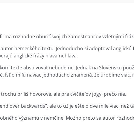
 firma rozhodne ohúriť svojich zamestnancov vzletnými fráza
il autor nemeckého textu. Jednoducho si adoptoval anglickú f
berajú anglické frázy hlava-nehlava.
enskom texte absolvovať nebudeme. Jednak na Slovensku po
druhé, ísť o míľu naviac jednoducho znamená, že urobíme via
trochu príliš hovorové, ale pre cvičiteľov jogy, prečo nie.
end over backwards“, ale to už je ešte o dve míle viac, než 
bného významu v nemčine. Možno preto sa autor rozhodol p