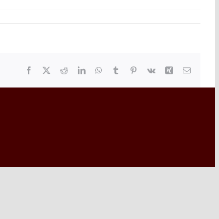
Facebook
X
Reddit
LinkedIn
WhatsApp
Tumblr
Pinterest
Vk
Xing
Email