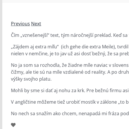
Previous
Next
Čím „vznešenejší“ text, tým náročnejší preklad. Keď sa
„Zájdem aj extra míľu“ (ich gehe die extra Meile), tvrd
nielen v nemčine, je to jav už asi dosť bežný, že sa pre
No ja som sa rozhodla, že žiadne míle naviac v slov
čižmy, ale tie sú na míle vzdialené od reality. A po 
výšky svojho platu.
Mohli by sme si dať aj nohu za krk. Pre bežnú firmu asi 
V angličtine môžeme tiež urobiť mostík v záklone „to b
No nech sa snažím ako chcem, nenapadá mi fráza podo