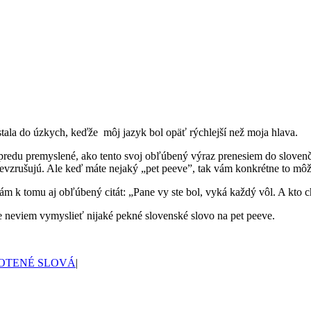
stala do úzkych, keďže môj jazyk bol opäť rýchlejší než moja hlava.
redu premyslené, ako tento svoj obľúbený výraz prenesiem do slovenči
 nevzrušujú. Ale keď máte nejaký „pet peeve”, tak vám konkrétne to môž
m k tomu aj obľúbený citát: „Pane vy ste bol, vyká každý vôl. A kto ch
že neviem vymyslieť nijaké pekné slovenské slovo na pet peeve.
OTENÉ SLOVÁ
|