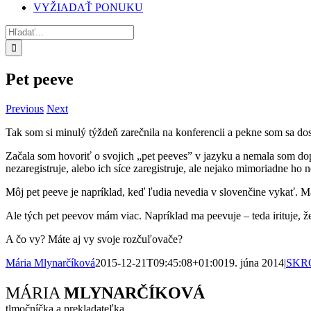
VYŽIADAŤ PONUKU
Hľadať:
Pet peeve
Previous
Next
Tak som si minulý týždeň zarečnila na konferencii a pekne som sa do
Začala som hovoriť o svojich „pet peeves” v jazyku a nemala som dop
nezaregistruje, alebo ich síce zaregistruje, ale nejako mimoriadne ho
Môj pet peeve je napríklad, keď ľudia nevedia v slovenčine vykať. Má
Ale tých pet peevov mám viac. Napríklad ma peevuje – teda irituje, 
A čo vy? Máte aj vy svoje rozčuľovače?
Mária Mlynarčíková
2015-12-21T09:45:08+01:00
19. júna 2014
|
SKR
Facebook
X
Reddit
LinkedIn
WhatsApp
Tumblr
Pinterest
Vk
Xing
Email
MÁRIA
MLYNARČÍKOVÁ
tlmočníčka a prekladateľka