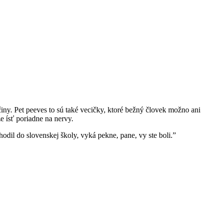
ny. Pet peeves to sú také vecičky, ktoré bežný človek možno ani
e ísť poriadne na nervy.
odil do slovenskej školy, vyká pekne, pane, vy ste boli.”