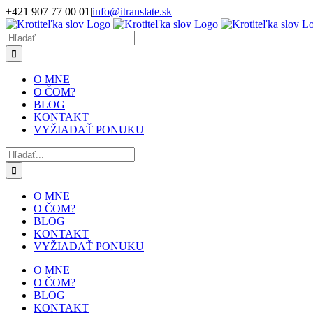
Skip
+421 907 77 00 01
|
info@itranslate.sk
to
Facebook
LinkedIn
content
Hľadať:
O MNE
O ČOM?
BLOG
KONTAKT
VYŽIADAŤ PONUKU
Hľadať:
O MNE
O ČOM?
BLOG
KONTAKT
VYŽIADAŤ PONUKU
O MNE
O ČOM?
BLOG
KONTAKT