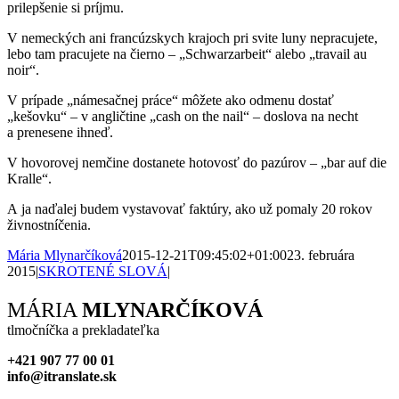
prilepšenie si príjmu.
V nemeckých ani francúzskych krajoch pri svite luny nepracujete,
lebo tam pracujete na čierno – „Schwarzarbeit“ alebo „travail au
noir“.
V prípade „námesačnej práce“ môžete ako odmenu dostať
„kešovku“ – v angličtine „cash on the nail“ – doslova na necht
a prenesene ihneď.
V hovorovej nemčine dostanete hotovosť do pazúrov – „bar auf die
Kralle“.
A ja naďalej budem vystavovať faktúry, ako už pomaly 20 rokov
živnostníčenia.
Mária Mlynarčíková
2015-12-21T09:45:02+01:00
23. februára
2015
|
SKROTENÉ SLOVÁ
|
Facebook
X
Reddit
LinkedIn
WhatsApp
Tumblr
Pinterest
Vk
Xing
Email
MÁRIA
MLYNARČÍKOVÁ
tlmočníčka a prekladateľka
+421 907 77 00 01
info@itranslate.sk