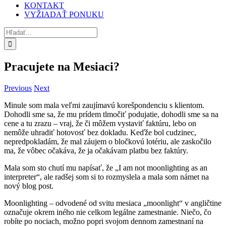
KONTAKT
VYŽIADAŤ PONUKU
Hľadať:
Pracujete na Mesiaci?
Previous
Next
Minule som mala veľmi zaujímavú korešpondenciu s klientom.
Dohodli sme sa, že mu prídem tlmočiť podujatie, dohodli sme sa na
cene a tu zrazu – vraj, že či môžem vystaviť faktúru, lebo on
nemôže uhradiť hotovosť bez dokladu. Keďže bol cudzinec,
nepredpokladám, že mal záujem o bločkovú lotériu, ale zaskočilo
ma, že vôbec očakáva, že ja očakávam platbu bez faktúry.
Mala som sto chutí mu napísať, že „I am not moonlighting as an
interpreter“, ale radšej som si to rozmyslela a mala som námet na
nový blog post.
Moonlighting – odvodené od svitu mesiaca „moonlight“ v angličtine
označuje okrem iného nie celkom legálne zamestnanie. Niečo, čo
robíte po nociach, možno popri svojom dennom zamestnaní na