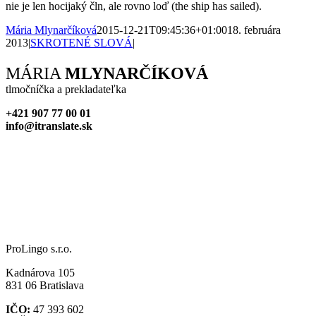
nie je len hocijaký čln, ale rovno loď (the ship has sailed).
Mária Mlynarčíková
2015-12-21T09:45:36+01:00
18. februára
2013
|
SKROTENÉ SLOVÁ
|
Facebook
X
Reddit
LinkedIn
WhatsApp
Tumblr
Pinterest
Vk
Xing
Email
MÁRIA
MLYNARČÍKOVÁ
tlmočníčka a prekladateľka
+421 907 77 00 01
info@itranslate.sk
ProLingo s.r.o.
Kadnárova 105
831 06 Bratislava
IČO:
47 393 602