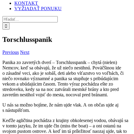
KONTAKT
VYŽIADAŤ PONUKU
Hľadať:
Torschlusspanik
Previous
Next
Panika zo zavretých dverí – Torschlusspanik – chytá (nielen)
Nemcov, keď sa obávajú, že už niečo nestihnú. Poväčšinou ide
o zásadné veci, ako je sobáš, deti alebo víťazstvo vo voľbách, či
niečo rovnako významné a panika sa stupňuje s pribúdajúcim
vekom a ubúdajúcim časom. Tento výraz pochádza ešte zo
stredoveku, kedy sa na noc zatvárali mestské brány a kto pred
zavretím nestihol vojsť do mesta, nocoval pred bránami.
U nás sa možno bojíme, že nám ujde vlak. A on občas ujde aj
s nástupišťom.
Keďže agličtina pochádza z krajiny obkolesenej vodou, obávajú sa
v tomto jazyku, že im ujde čln (miss the boat) – a oni ostanú na
svojom pustom ostrove. A keď im tá príležitosť naozaj ujde, tak to