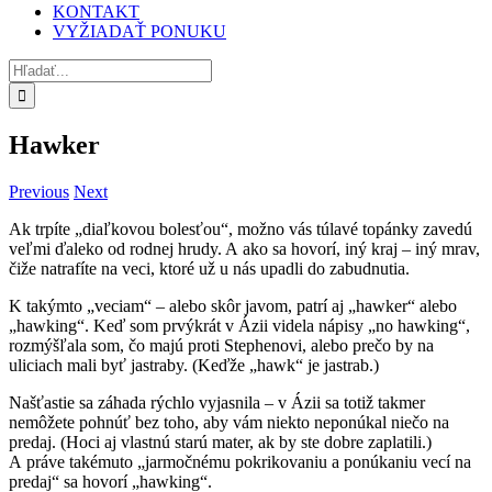
KONTAKT
VYŽIADAŤ PONUKU
Hľadať:
Hawker
Previous
Next
Ak trpíte „diaľkovou bolesťou“, možno vás túlavé topánky zavedú
veľmi ďaleko od rodnej hrudy. A ako sa hovorí, iný kraj – iný mrav,
čiže natrafíte na veci, ktoré už u nás upadli do zabudnutia.
K takýmto „veciam“ – alebo skôr javom, patrí aj „hawker“ alebo
„hawking“. Keď som prvýkrát v Ázii videla nápisy „no hawking“,
rozmýšľala som, čo majú proti Stephenovi, alebo prečo by na
uliciach mali byť jastraby. (Keďže „hawk“ je jastrab.)
Našťastie sa záhada rýchlo vyjasnila – v Ázii sa totiž takmer
nemôžete pohnúť bez toho, aby vám niekto neponúkal niečo na
predaj. (Hoci aj vlastnú starú mater, ak by ste dobre zaplatili.)
A práve takémuto „jarmočnému pokrikovaniu a ponúkaniu vecí na
predaj“ sa hovorí „hawking“.