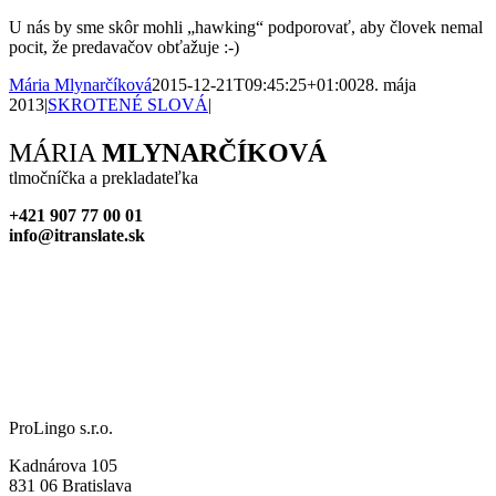
U nás by sme skôr mohli „hawking“ podporovať, aby človek nemal
pocit, že predavačov obťažuje :-)
Mária Mlynarčíková
2015-12-21T09:45:25+01:00
28. mája
2013
|
SKROTENÉ SLOVÁ
|
Facebook
X
Reddit
LinkedIn
WhatsApp
Tumblr
Pinterest
Vk
Xing
Email
MÁRIA
MLYNARČÍKOVÁ
tlmočníčka a prekladateľka
+421 907 77 00 01
info@itranslate.sk
ProLingo s.r.o.
Kadnárova 105
831 06 Bratislava