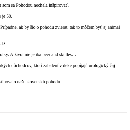
en som sa Pohodou nechala inšpirovať.
 je 50.
 Prípadne, ak by šlo o pohodu zvierat, tak to môžem byť aj animal
 :D
olky. A život nie je iba beer and skittles…
ých dôchodcov, ktorí zabalení v deke popíjajú urologický čaj
stihovalo našu slovenskú pohodu.