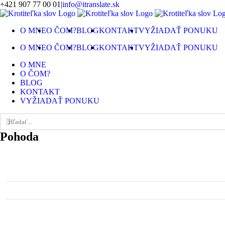
Skip
+421 907 77 00 01
|
info@itranslate.sk
to
Facebook
LinkedIn
content
O MNE
O ČOM?
BLOG
KONTAKT
VYŽIADAŤ PONUKU
O MNE
O ČOM?
BLOG
KONTAKT
VYŽIADAŤ PONUKU
O MNE
O ČOM?
BLOG
KONTAKT
VYŽIADAŤ PONUKU
Hľadať:
Pohoda