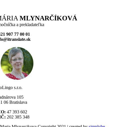
MÁRIA
MLYNARČÍKOVÁ
močníčka a prekladateľka
21 907 77 00 01
fo@itranslate.sk
oLingo s.r.o.
adnárova 105
1 06 Bratislava
ČO:
47 393 602
IČ:
202 385 348
Maria Mlynarcikova Copyright 2021 | created by
simplybe