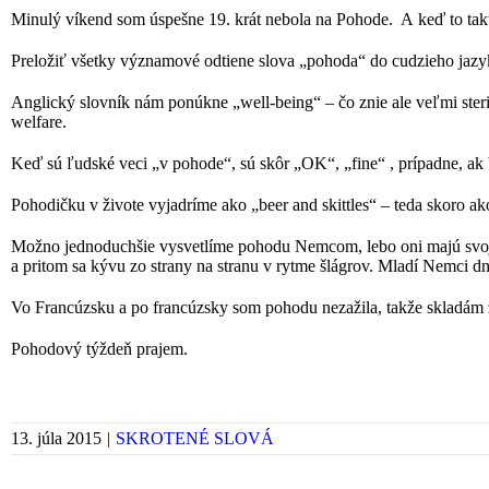
Minulý víkend som úspešne 19. krát nebola na Pohode. A keď to takto
Preložiť všetky významové odtiene slova „pohoda“ do cudzieho jazyka
Anglický slovník nám ponúkne „well-being“ – čo znie ale veľmi steril
welfare.
Keď sú ľudské veci „v pohode“, sú skôr „OK“, „fine“ , prípadne, ak 
Pohodičku v živote vyjadríme ako „beer and skittles“ – teda skoro ako 
Možno jednoduchšie vysvetlíme pohodu Nemcom, lebo oni majú svoju „
a pritom sa kývu zo strany na stranu v rytme šlágrov. Mladí Nemci dne
Vo Francúzsku a po francúzsky som pohodu nezažila, takže skladám 
Pohodový týždeň prajem.
13. júla 2015
|
SKROTENÉ SLOVÁ
Facebook
X
Reddit
LinkedIn
WhatsApp
Tumblr
Pinterest
Vk
Xing
Email