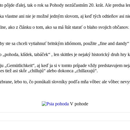
 pôjde ďalej, tak o rok sa Pohody nezúčastním 20. krát. Ale predsa l
 vlastne ani nie je možné jedným slovom, aj keď tých odtieňov asi nie
ne, ako z článku o tom, ako sa má štát starať o blaho svojich občanov.
by ste sa chceli vytiahnuť britským idiómom, použite „fine and dandy“
„pohoda, klídek, tabáček“ , len skittles je nejaký historický druh hry k
Gemütlichkeit“, aj keď ja si v tomto prípade vždy predstavujem nejak
s tiež asi skôr „chillujú“ alebo dokonca „chillaxujú“.
zbrane, lebo to, čo ponúkali slovníky podľa mňa vôbec ale vôbec nevy
V pohode