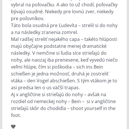
vybral na poľovačku. A ako to už chodí, poľovačky
bývajú osudné. Niekedy pre lovnú zver, niekedy
pre poľovníkov.
Táto bola osudná pre Ľudevíta – strelil si do nohy
a na následky zranenia zomrel.
Mal radšej streliť nejakého capa – takéto hlúposti
majú obyčajne podstatne menej dramatické
následky. V nemčine si ľudia síce strieľajú do
nohy, ale naozaj iba prenesene, keď vyvedú niečo
veľmi hlúpe, čím si poškodia – sich ins Bein
schießen je jedna možnosť, druhá je zostreliť
vtáka – den Vogel abschießen. S tým vtákom je to
asi predsa len o us väčší trapas.
Aj v angličtine si strieľajú do nohy – avšak na
rozdiel od nemeckej nohy – Bein – si v angličtine
strieľajú skôr do chodidla – shoot yourself in the
foot.