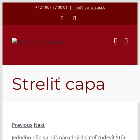
Skip
+421 907 77 00 01
|
info@itranslate.sk
to
Facebook
LinkedIn
content
Streliť capa
Previous
Next
Jedného dňa sa náš národný dejateľ Ľudevít Štúr