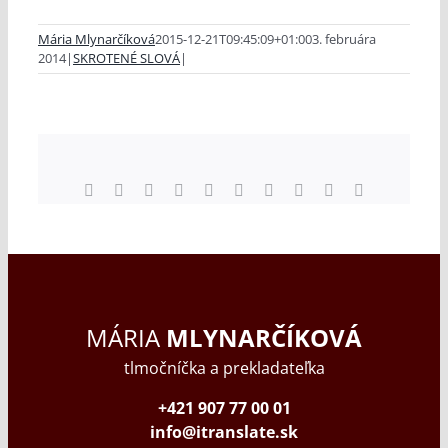
Mária Mlynarčíková
2015-12-21T09:45:09+01:00
3. februára
2014
|
SKROTENÉ SLOVÁ
|
Facebook
X
Reddit
LinkedIn
WhatsApp
Tumblr
Pinterest
Vk
Xing
Email
MÁRIA
MLYNARČÍKOVÁ
tlmočníčka a prekladateľka
+421 907 77 00 01
info@itranslate.sk