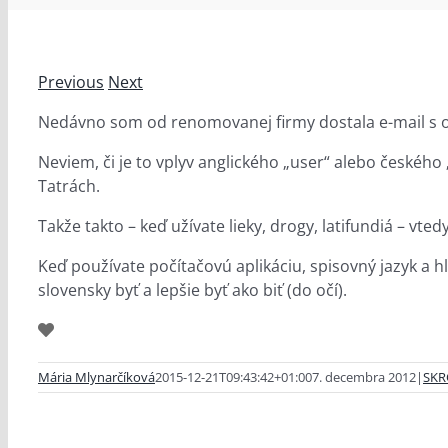
Previous
Next
Nedávno som od renomovanej firmy dostala e-mail s oslo
Neviem, či je to vplyv anglického „user“ alebo českého
Tatrách.
Takže takto – keď užívate lieky, drogy, latifundiá – vte
Keď používate počítačovú aplikáciu, spisovný jazyk a h
slovensky byť a lepšie byť ako biť (do očí).
Mária Mlynarčíková
2015-12-21T09:43:42+01:00
7. decembra 2012
|
SKR