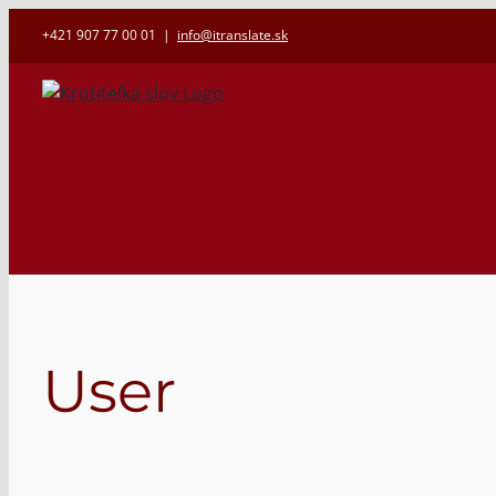
Skip
+421 907 77 00 01
|
info@itranslate.sk
to
content
User